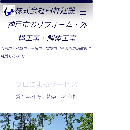
​株式会社臼杵建設
​神戸市のリフォ－ム・外
構工事・解体工事
​西宮市・芦屋市・三田市・宝塚市（その他の地域もご
相談ください）
プロによるサービス
質の高い仕事、納得のいく価格