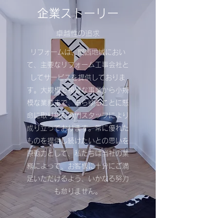
企業ストーリー
卓越性の追求
リフォームは、関西地域におい
て、主要なリフォーム工事会社と
してサービスを提供しておりま
す。大規模で複雑な事業から小規
模な業務まで、あらゆることに懸
命に取り組む専門スタッフにより
成り立っております。常に優れた
ものを提供し続けたいとの思いを
原動力として、私たちは当社の業
務によって、お客様に十分にご満
足いただけるよう、いかなる努力
も怠りません。