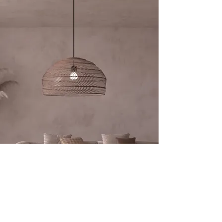
お問い合わせ
​株式会社 臼杵建設
〒651-1121
神戸市北区星和台4丁目7-3
www.usuki-k@jf7.so.net.ne.jp​
TEL 078-592-6029
FAX 078-201-3933