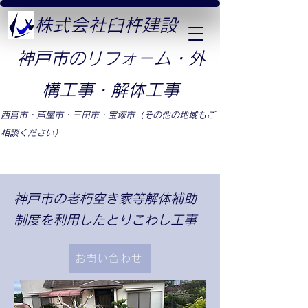
​株式会社臼杵建設
​神戸市のリフォ－ム・外
構工事・解体工事
​西宮市・芦屋市・三田市・宝塚市（その他の地域もご
相談ください）
​神戸市の老朽空き家等解体補助
制度を利用したとりこわし工事
お問い合わせ